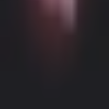
Możliwe Treści Ograniczone Wiekowo
Ta strona internetowa (Dream Companion) zawiera treści
ograniczone wiekowo. Aby z niej korzystać, musisz mieć co
najmniej 18 lat i osiągnąć wiek pełnoletności oraz zgodę prawną
zgodnie z prawem obowiązującym w jurysdykcji, z której
uzyskujesz dostęp do tej strony.
Klikając przycisk 'Mam ponad 18
lat, Kontynuuj' i wchodząc na Dream Companion, niniejszym (1)
zgadzasz się na nasze Warunki Użytkowania; oraz (2) pod groźbą
krzywoprzysięstwa, poświadczasz, że masz ponad 18 lat lub wiek
pełnoletności w twojej lokalizacji.
Informacje Prawne
|
Polityka Prywatności